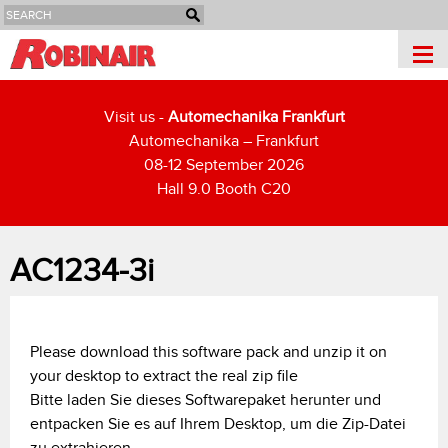
Jump to navigation
Visit us -
Automechanika Frankfurt
Automechanika – Frankfurt
08-12 September 2026
Hall 9.0 Booth C20
AC1234-3i
Y
Please download this software pack and unzip it on
your desktop to extract the real zip file
o
Bitte laden Sie dieses Softwarepaket herunter und
entpacken Sie es auf Ihrem Desktop, um die Zip-Datei
u